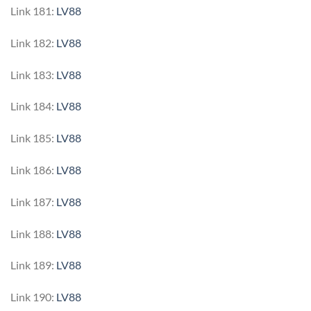
Link 181:
LV88
Link 182:
LV88
Link 183:
LV88
Link 184:
LV88
Link 185:
LV88
Link 186:
LV88
Link 187:
LV88
Link 188:
LV88
Link 189:
LV88
Link 190:
LV88