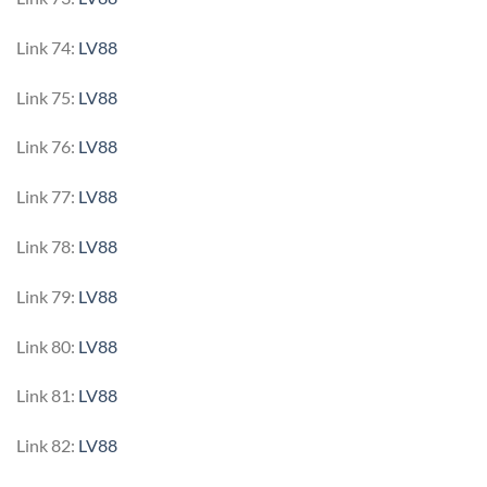
Link 74:
LV88
Link 75:
LV88
Link 76:
LV88
Link 77:
LV88
Link 78:
LV88
Link 79:
LV88
Link 80:
LV88
Link 81:
LV88
Link 82:
LV88