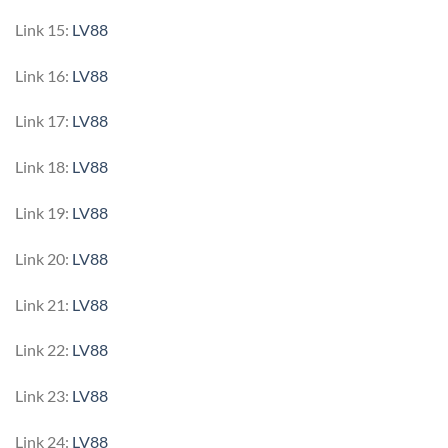
Link 15:
LV88
Link 16:
LV88
Link 17:
LV88
Link 18:
LV88
Link 19:
LV88
Link 20:
LV88
Link 21:
LV88
Link 22:
LV88
Link 23:
LV88
Link 24:
LV88