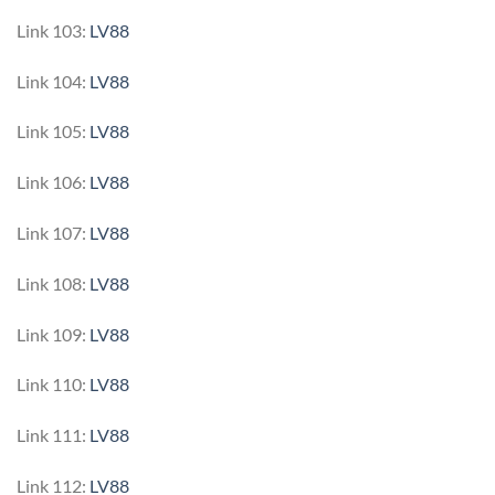
Link 103:
LV88
Link 104:
LV88
Link 105:
LV88
Link 106:
LV88
Link 107:
LV88
Link 108:
LV88
Link 109:
LV88
Link 110:
LV88
Link 111:
LV88
Link 112:
LV88