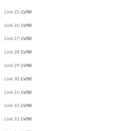
Link 25:
LV88
Link 26:
LV88
Link 27:
LV88
Link 28:
LV88
Link 29:
LV88
Link 30:
LV88
Link 31:
LV88
Link 32:
LV88
Link 33:
LV88