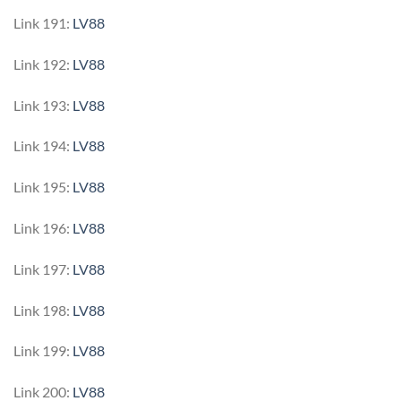
Link 191:
LV88
Link 192:
LV88
Link 193:
LV88
Link 194:
LV88
Link 195:
LV88
Link 196:
LV88
Link 197:
LV88
Link 198:
LV88
Link 199:
LV88
Link 200:
LV88