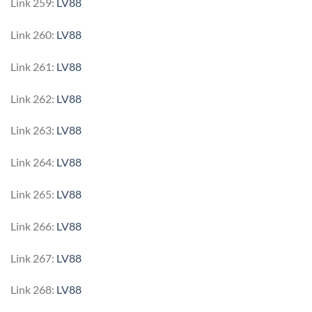
Link 259:
LV88
Link 260:
LV88
Link 261:
LV88
Link 262:
LV88
Link 263:
LV88
Link 264:
LV88
Link 265:
LV88
Link 266:
LV88
Link 267:
LV88
Link 268:
LV88