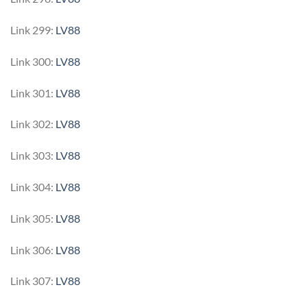
Link 299:
LV88
Link 300:
LV88
Link 301:
LV88
Link 302:
LV88
Link 303:
LV88
Link 304:
LV88
Link 305:
LV88
Link 306:
LV88
Link 307:
LV88