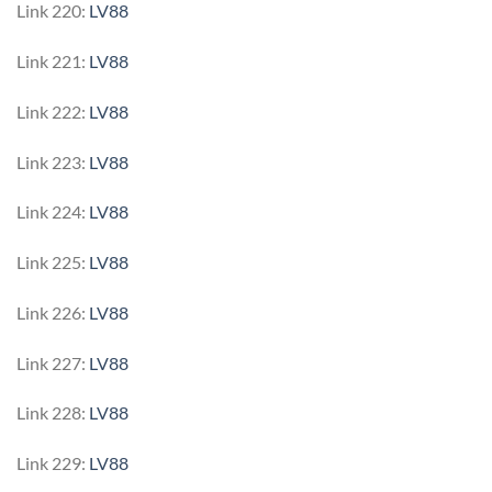
Link 220:
LV88
Link 221:
LV88
Link 222:
LV88
Link 223:
LV88
Link 224:
LV88
Link 225:
LV88
Link 226:
LV88
Link 227:
LV88
Link 228:
LV88
Link 229:
LV88