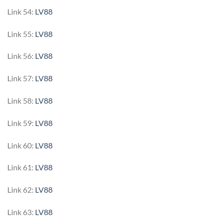
Link 54:
LV88
Link 55:
LV88
Link 56:
LV88
Link 57:
LV88
Link 58:
LV88
Link 59:
LV88
Link 60:
LV88
Link 61:
LV88
Link 62:
LV88
Link 63:
LV88