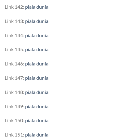
Link 142:
piala dunia
Link 143:
piala dunia
Link 144:
piala dunia
Link 145:
piala dunia
Link 146:
piala dunia
Link 147:
piala dunia
Link 148:
piala dunia
Link 149:
piala dunia
Link 150:
piala dunia
Link 151:
piala dunia