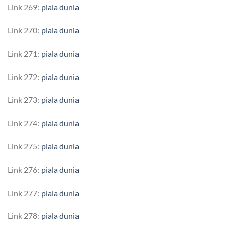
Link 269:
piala dunia
Link 270:
piala dunia
Link 271:
piala dunia
Link 272:
piala dunia
Link 273:
piala dunia
Link 274:
piala dunia
Link 275:
piala dunia
Link 276:
piala dunia
Link 277:
piala dunia
Link 278:
piala dunia