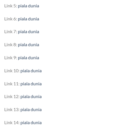
Link 5:
piala dunia
Link 6:
piala dunia
Link 7:
piala dunia
Link 8:
piala dunia
Link 9:
piala dunia
Link 10:
piala dunia
Link 11:
piala dunia
Link 12:
piala dunia
Link 13:
piala dunia
Link 14:
piala dunia