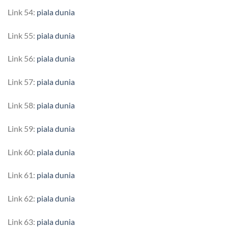
Link 54:
piala dunia
Link 55:
piala dunia
Link 56:
piala dunia
Link 57:
piala dunia
Link 58:
piala dunia
Link 59:
piala dunia
Link 60:
piala dunia
Link 61:
piala dunia
Link 62:
piala dunia
Link 63:
piala dunia