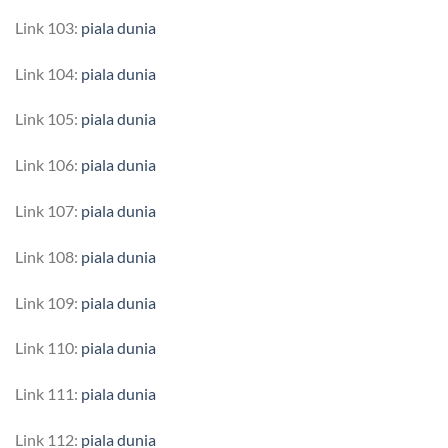
Link 103:
piala dunia
Link 104:
piala dunia
Link 105:
piala dunia
Link 106:
piala dunia
Link 107:
piala dunia
Link 108:
piala dunia
Link 109:
piala dunia
Link 110:
piala dunia
Link 111:
piala dunia
Link 112:
piala dunia