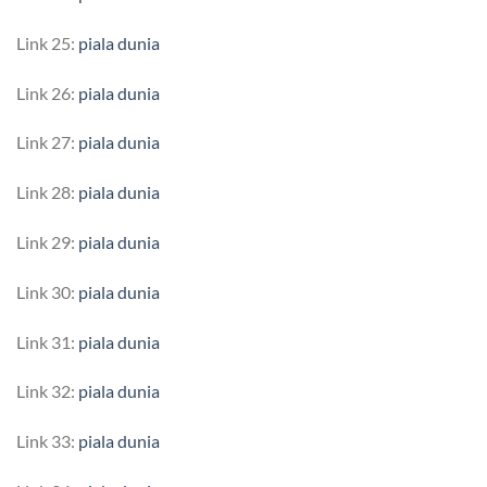
Link 25:
piala dunia
Link 26:
piala dunia
Link 27:
piala dunia
Link 28:
piala dunia
Link 29:
piala dunia
Link 30:
piala dunia
Link 31:
piala dunia
Link 32:
piala dunia
Link 33:
piala dunia