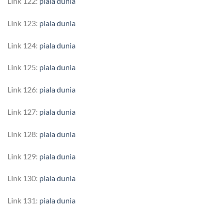
Link 122:
piala dunia
Link 123:
piala dunia
Link 124:
piala dunia
Link 125:
piala dunia
Link 126:
piala dunia
Link 127:
piala dunia
Link 128:
piala dunia
Link 129:
piala dunia
Link 130:
piala dunia
Link 131:
piala dunia