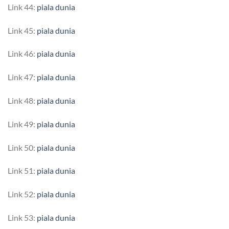
Link 44:
piala dunia
Link 45:
piala dunia
Link 46:
piala dunia
Link 47:
piala dunia
Link 48:
piala dunia
Link 49:
piala dunia
Link 50:
piala dunia
Link 51:
piala dunia
Link 52:
piala dunia
Link 53:
piala dunia