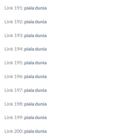
Link 191:
piala dunia
Link 192:
piala dunia
Link 193:
piala dunia
Link 194:
piala dunia
Link 195:
piala dunia
Link 196:
piala dunia
Link 197:
piala dunia
Link 198:
piala dunia
Link 199:
piala dunia
Link 200:
piala dunia