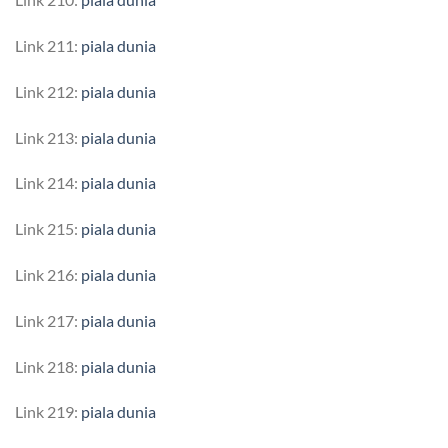
Link 211:
piala dunia
Link 212:
piala dunia
Link 213:
piala dunia
Link 214:
piala dunia
Link 215:
piala dunia
Link 216:
piala dunia
Link 217:
piala dunia
Link 218:
piala dunia
Link 219:
piala dunia